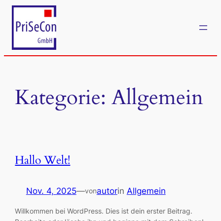
Zum
Inhalt
springen
Kategorie:
Allgemein
Hallo Welt!
Nov. 4, 2025
—
autor
in
Allgemein
von
Willkommen bei WordPress. Dies ist dein erster Beitrag.